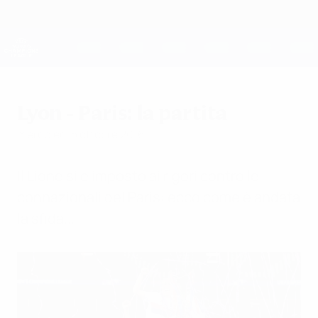
Passa
al
contenuto
UEFA Women's Champions League
Scarica
principale
Risultati e statistiche live
UEFA Women's Champions League
Lyon - Paris: la partita
mercoledì 5 ottobre 2016
Il Lione si è imposto ai rigori contro le
connazionali del Paris: ecco come è andata
la sfida...