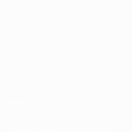
Partite
Squadre
Sorteggi
Notizie
UEFA.tv
Storia
Giochi
Dettagli
Stat.
VISITA
ANCHE
UEFA.com
Fondazione
UEFA
Privacy
Termini e condizioni
Politica sui cookie
Impostazioni Privacy
© 1998-2026 UEFA. Tutti i diritti riservati
La parola UEFA, il logo UEFA e tutti i marchi che si riferiscono a