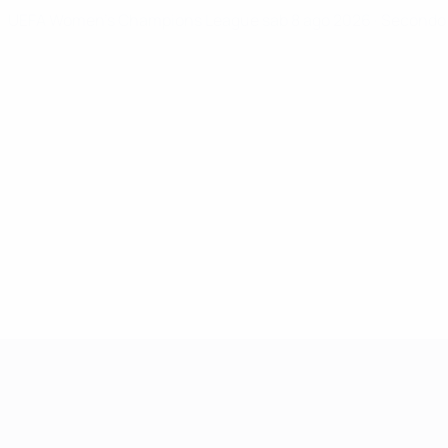
UEFA Women's Champions League
sab 8 ago 2026
· Secondo 
UEFA Women's Champions League