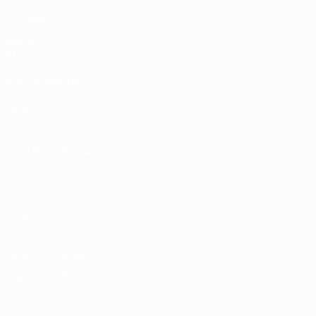
Partite
Sorteggi
UEFA.tv
Giochi
Stat.
VISITA ANCHE
UEFA.com
Fondazione UEFA
CAMBIA LINGUA
Italiano
English
Français
Deutsch
Русский
Español
Italiano
P
Privacy
Termini e condizioni
Politica sui cookie
Impostazioni Privacy