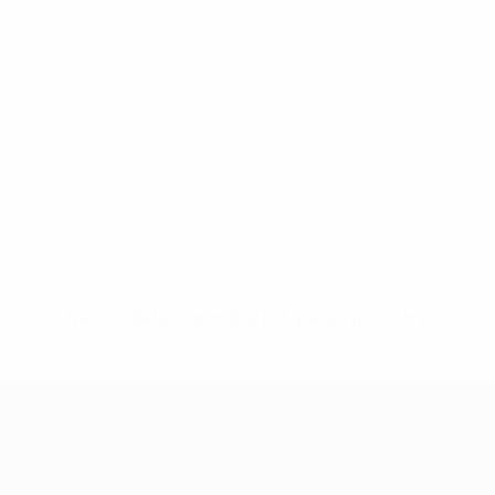
Nessun dato disponibile per questo giocatore
UEFA Women's Champions League