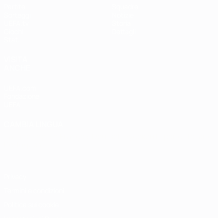
Partite
Squadre
Sorteggi
Notizie
UEFA.tv
Storia
Giochi
Dettagli
Stat.
VISITA
ANCHE
UEFA.com
Fondazione
UEFA
CAMBIA LINGUA
Italiano
English
Français
Deutsch
Русский
Español
Italiano
Português
Privacy
Termini e condizioni
Politica sui cookie