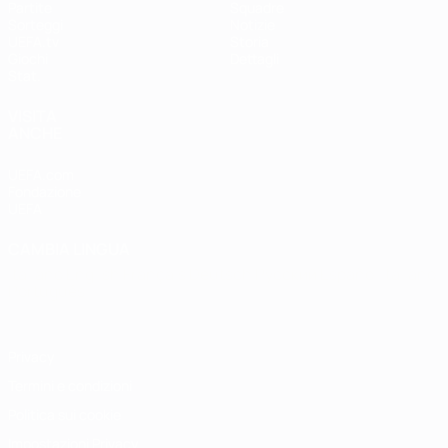
Partite
Squadre
Sorteggi
Notizie
UEFA.tv
Storia
Giochi
Dettagli
Stat.
VISITA
ANCHE
UEFA.com
Fondazione
UEFA
CAMBIA LINGUA
Italiano
English
Français
Deutsch
Русский
Español
Italiano
Português
Privacy
Termini e condizioni
Politica sui cookie
Impostazioni Privacy