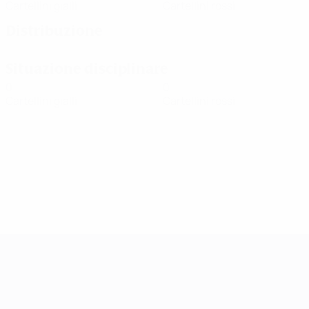
Cartellini gialli
Cartellini rossi
Distribuzione
Situazione disciplinare
0
0
Cartellini gialli
Cartellini rossi
UEFA Women's Champions League