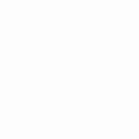
Partite
Squadre
Sorteggi
Notizie
UEFA.tv
Storia
Giochi
Dettagli
Stat.
VISITA
ANCHE
UEFA.com
Fondazione
UEFA
CAMBIA LINGUA
Italiano
English
Français
Deutsch
Русский
Español
Italiano
Português
Privacy
Termini e condizioni
Politica sui cookie
Impostazioni Privacy