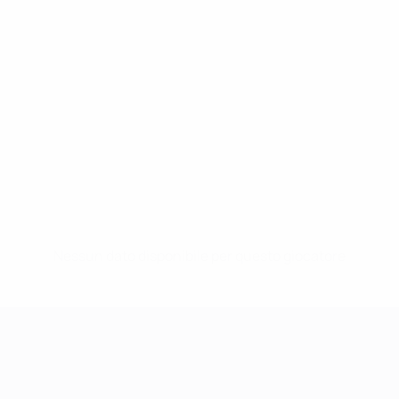
Nessun dato disponibile per questo giocatore
UEFA Women's Champions League