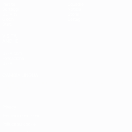
Partite
Squadre
Sorteggi
Notizie
UEFA.tv
Storia
Giochi
Dettagli
Stat.
VISITA
ANCHE
UEFA.com
Fondazione
UEFA
CAMBIA LINGUA
Italiano
English
Français
Deutsch
Русский
Español
Italiano
Português
Privacy
Termini e condizioni
Politica sui cookie