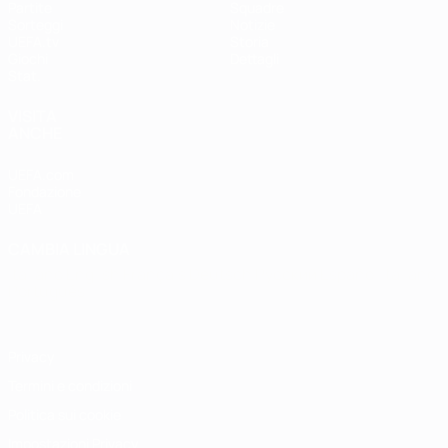
Partite
Squadre
Sorteggi
Notizie
UEFA.tv
Storia
Giochi
Dettagli
Stat.
VISITA
ANCHE
UEFA.com
Fondazione
UEFA
CAMBIA LINGUA
Italiano
English
Français
Deutsch
Русский
Español
Italiano
Português
Privacy
Termini e condizioni
Politica sui cookie
Impostazioni Privacy