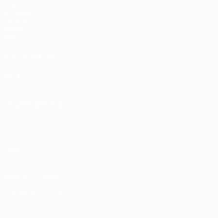
Partite
Sorteggi
UEFA.tv
Giochi
Stat.
VISITA ANCHE
UEFA.com
Fondazione UEFA
CAMBIA LINGUA
Italiano
English
Français
Deutsch
Русский
Español
Italiano
P
Privacy
Termini e condizioni
Politica sui cookie
Impostazioni Privacy