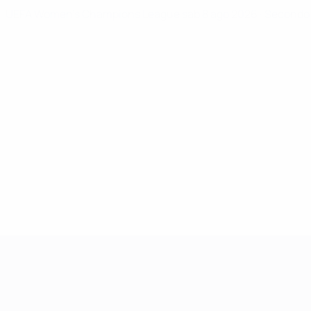
UEFA Women's Champions League
sab 8 ago 2026
· Secondo 
UEFA Women's Champions League