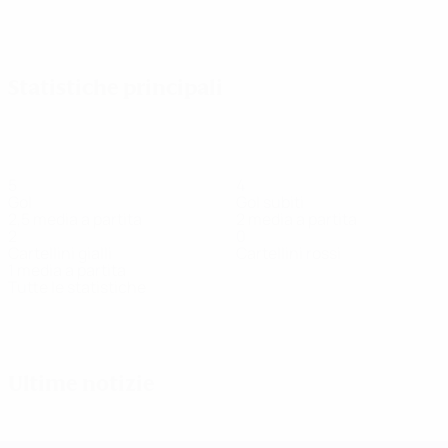
Vedi tutto
Statistiche principali
5
4
Gol
Gol subiti
2,5 media a partita
2 media a partita
2
0
Cartellini gialli
Cartellini rossi
1 media a partita
Tutte le statistiche
Squadra
Aagaard
Aistleitner
Balog
Ebert
F. Nagy
Hermsmei
Attaccante
Centrocampista
Difensore
Difensore
Difensore
Portiere
Ultime notizie