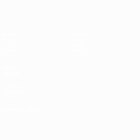
UEFA Women's Champions League
Partite
Squadre
Sorteggi
Notizie
UEFA.tv
Storia
Giochi
Dettagli
Stat.
VISITA
ANCHE
UEFA.com
Fondazione
UEFA
CAMBIA LINGUA
Italiano
English
Français
Deutsch
Русский
Español
Italiano
Português