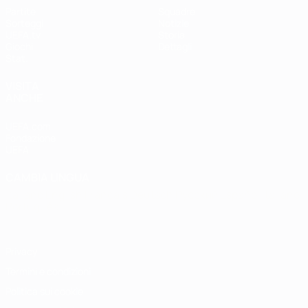
Partite
Squadre
Sorteggi
Notizie
UEFA.tv
Storia
Giochi
Dettagli
Stat.
VISITA
ANCHE
UEFA.com
Fondazione
UEFA
CAMBIA LINGUA
Italiano
English
Français
Deutsch
Русский
Español
Italiano
Português
Privacy
Termini e condizioni
Politica sui cookie