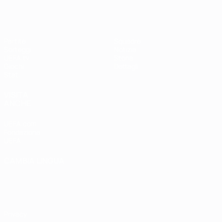
Partite
Squadre
Sorteggi
Notizie
UEFA.tv
Storia
Giochi
Dettagli
Stat.
VISITA
ANCHE
UEFA.com
Fondazione
UEFA
CAMBIA LINGUA
Italiano
English
Français
Deutsch
Русский
Español
Italiano
Português
Privacy