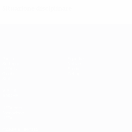
Situazione disciplinare
UEFA Women's Champions League
Partite
Squadre
Sorteggi
Notizie
UEFA.tv
Storia
Giochi
Dettagli
Stat.
VISITA
ANCHE
UEFA.com
Fondazione
UEFA
CAMBIA LINGUA