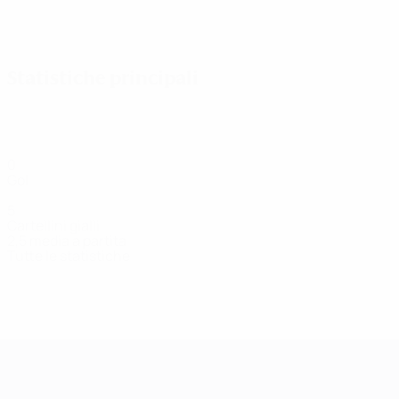
Vedi tutto
Statistiche principali
0
Gol
5
Cartellini gialli
2,5 media a partita
Tutte le statistiche
Squadra
Alieska
Borizoska
Choneva
Dodevska
Fida
Golovsk
Difensore
Attaccante
Centrocampista
Difensore
Difensore
Difensore
UEFA Women's Champions League