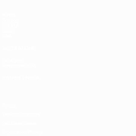
Partite
Sorteggi
UEFA.tv
Giochi
Stat.
VISITA ANCHE
UEFA.com
Fondazione UEFA
CAMBIA LINGUA
Italiano
English
Français
Deutsch
Русский
Español
Italiano
P
Privacy
Termini e condizioni
Politica sui cookie
Impostazioni Privacy