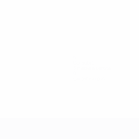
6
Gol subiti
3 media a partita
0
Cartellini rossi
a
J.
Joshevska
Karalioska
Kolarovska
Krsteva
Milevska
Naumosk
Difensore
Attaccante
Difensore
Difensore
Attaccante
Attaccante
Pavlovska
Attaccante