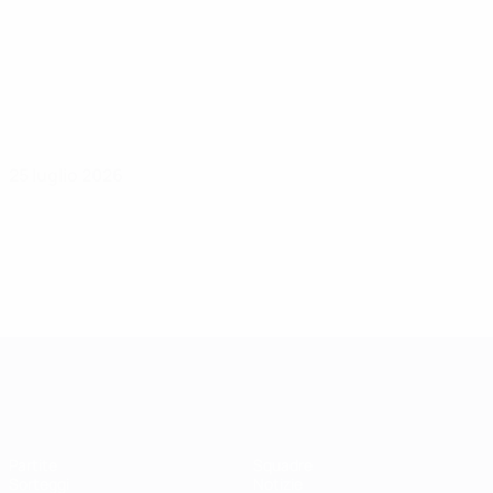
25 luglio 2026
UEFA Women's Champions League
Partite
Squadre
Sorteggi
Notizie