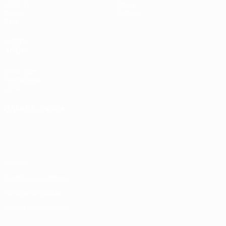
UEFA.tv
Storia
Giochi
Dettagli
Stat.
VISITA
ANCHE
UEFA.com
Fondazione
UEFA
CAMBIA LINGUA
Italiano
English
Français
Deutsch
Русский
Español
Italiano
Português
Privacy
Termini e condizioni
Politica sui cookie
Impostazioni Privacy