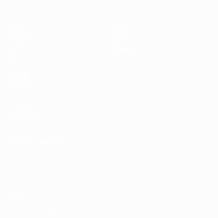
Partite
Squadre
Sorteggi
Notizie
UEFA.tv
Storia
Giochi
Dettagli
Stat.
VISITA
ANCHE
UEFA.com
Fondazione
UEFA
CAMBIA LINGUA
Italiano
English
Français
Deutsch
Русский
Español
Italiano
Português
Privacy
Termini e condizioni