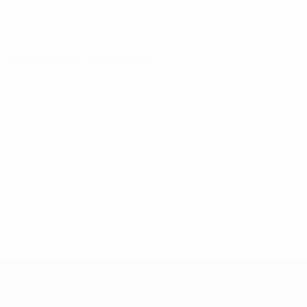
Vedi tutto
Statistiche principali
3
7
Gol
Gol subiti
1,5 media a partita
3,5 media a partita
4
0
Cartellini gialli
Cartellini rossi
2 media a partita
Tutte le statistiche
Squadra
Akobidze
Bakarandze
Bakradze
Beridze
Broug
Centrocampista
Centrocampista
Centrocampista
Attaccante
Centro
UEFA Women's Champions League