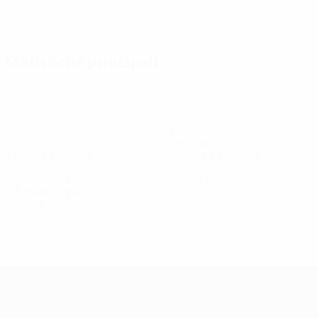
Vedi tutto
Statistiche principali
4
3
Gol
Gol subiti
2 media a partita
1,5 media a partita
5
0
Cartellini gialli
Cartellini rossi
2,5 media a partita
Tutte le statistiche
Squadra
Bagarić
Bakalar
Bošnjak
Bukač
Čanjevac
Do
Attaccante
Centrocampista
Difensore
Centrocampista
Difensore
Ce
UEFA Women's Champions League