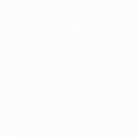
Partite
Squadre
Sorteggi
Notizie
UEFA.tv
Storia
Giochi
Dettagli
Stat.
VISITA
ANCHE
UEFA.com
Fondazione
UEFA
CAMBIA LINGUA
Italiano
English
Français
Deutsch
Русский
Español
Italiano
Português
Privacy
Termini e condizioni