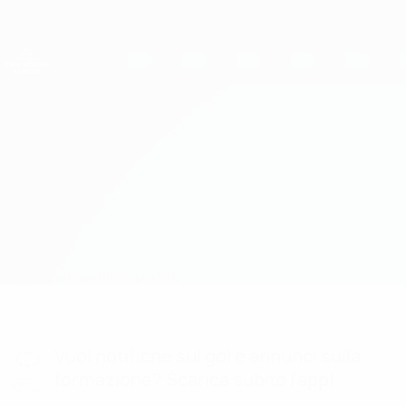
Passa
al
contenuto
UEFA Women's Champions League
Scarica
principale
Risultati e statistiche live
UEFA Women's Champions League
Austria Wien vs Hajduk
Aggiornamenti
Info partita
Vuoi notifiche sui gol e annunci sulla
formazione? Scarica subito l'app!