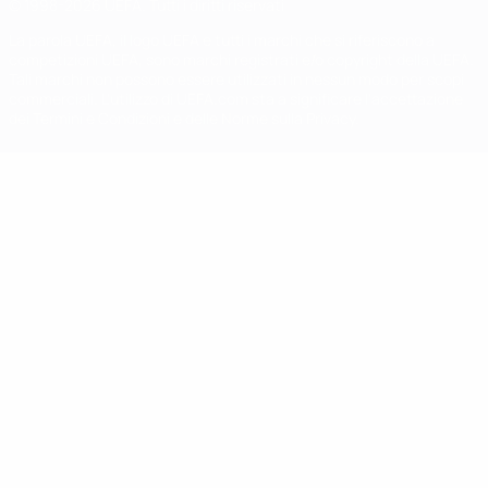
© 1998-2026 UEFA. Tutti i diritti riservati
La parola UEFA, il logo UEFA e tutti i marchi che si riferiscono a
competizioni UEFA, sono marchi registrati e/o copyright della UEFA.
Tali marchi non possono essere utilizzati in nessun modo per scopi
commerciali. L'utilizzo di UEFA.com sta a significare l'accettazione
dei Termini e Condizioni e delle Norme sulla Privacy.