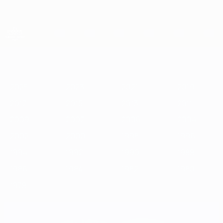
Passa
al
contenuto
principale
Campionati Europei UEFA Under 21
2025
2023
2021
2019
2017
2015
2013
2011
2009
2
2025
2023
2021
2019
2017
2015
2013
2011
2009
2007
2006
2004
2002
2000
1998
1996
1994
1992
1990
1988
1986
1984
1982
1980
1978