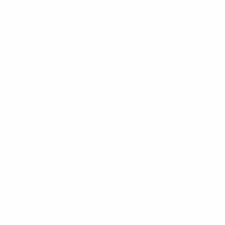
Sommario
30
Partite giocate
8
48
Squadre nel torneo
Incluso fase di
finale
qualificazione
Gol
34
Gol totali