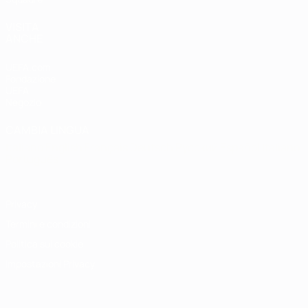
VISITA
ANCHE
UEFA.com
Fondazione
UEFA
Negozio
CAMBIA LINGUA
Italiano
English
Français
Deutsch
Русский
Español
Italiano
Português
Privacy
Termini e condizioni
Politica sui cookie
Impostazioni Privacy