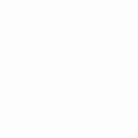
UEFA Under 19
Partite
Notizie
Sorteggi
Dettagli
Video
Squadre
SITI
NETWORK
UEFA
UEFA.com
Fondazione
UEFA
CAMBIA LINGUA
Italiano
English
Français
Deutsch
Русский
Español
Italiano
Português
Privacy