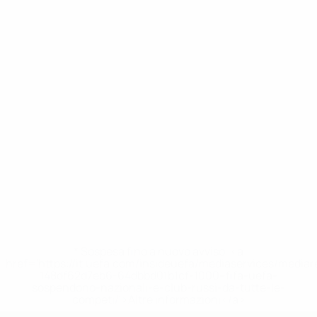
* Sospesa fino a nuovo avviso. <a
href='https://it.uefa.com/insideuefa/mediaservices/media
148df62d7eb6-64dbbd01b1cf-1000--fifa-uefa-
sospendono-nazionali-e-club-russi-da-tutte-le-
competi/'>Altre informazioni</a>