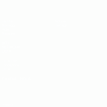
UEFA Under 19
Partite
Notizie
Sorteggi
Dettagli
Video
Squadre
SITI
NETWORK
UEFA
UEFA.com
Fondazione
UEFA
CAMBIA LINGUA
Italiano
English
Français
Deutsch
Русский
Español
Italiano
Português
Privacy