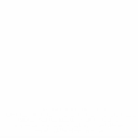
* Sospesa fino a nuovo avviso. <a
href='https://it.uefa.com/insideuefa/mediaservices/media
148df62d7eb6-64dbbd01b1cf-1000--fifa-uefa-
sospendono-nazionali-e-club-russi-da-tutte-le-
competi/'>Altre informazioni</a>