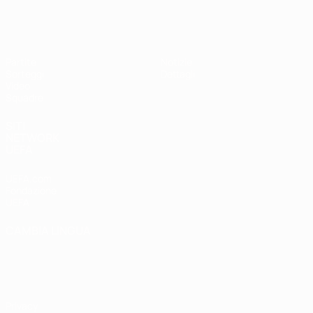
UEFA Under 17
Partite
Notizie
Sorteggi
Dettagli
Video
Squadre
SITI
NETWORK
UEFA
UEFA.com
Fondazione
UEFA
CAMBIA LINGUA
Italiano
English
Français
Deutsch
Русский
Español
Italiano
Português
Privacy