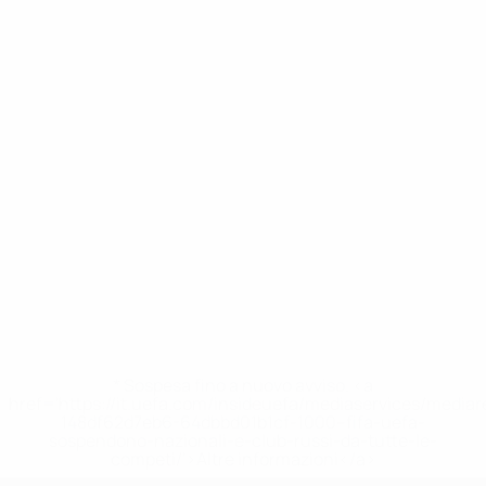
* Sospesa fino a nuovo avviso. <a
href='https://it.uefa.com/insideuefa/mediaservices/media
148df62d7eb6-64dbbd01b1cf-1000--fifa-uefa-
sospendono-nazionali-e-club-russi-da-tutte-le-
competi/'>Altre informazioni</a>