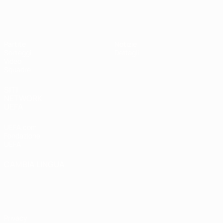
UEFA Under 17
Partite
Notizie
Sorteggi
Dettagli
Video
Squadre
SITI
NETWORK
UEFA
UEFA.com
Fondazione
UEFA
CAMBIA LINGUA
Italiano
English
Français
Deutsch
Русский
Español
Italiano
Português
Privacy