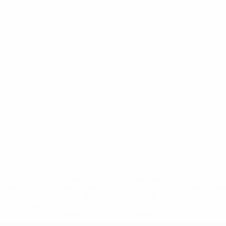
* Sospesa fino a nuovo avviso. <a
href='https://it.uefa.com/insideuefa/mediaservices/media
148df62d7eb6-64dbbd01b1cf-1000--fifa-uefa-
sospendono-nazionali-e-club-russi-da-tutte-le-
competi/'>Altre informazioni</a>