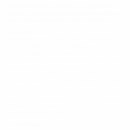
Benzema realizza anche 25 gol con la maglia della
Francia, contribuendo sempre a una vittoria. UEFA.com
ripercorre la sua invidiabile carriera in nazionale.
2. Hatem Ben Arfa
A segno tre volte all'Europeo Under 17 del 2004, Ben
Arfa precede Benzema in prima squadra al Lione ma
consolida il posto da titolare solo nel 2007/08. A fine
anno passa all'Olympique de Marseille, dove rimane per
due stagioni. Le sue ottime prestazioni gli fanno
guadagnare un trasferimento al Newcastle United FC,
dove diventa un beniamino dei tifosi grazie a giocate e
gol spettacolari.
Prestato successivamente all'Hull City AFC, il giocatore
è attualmente svincolato dopo un mancato
trasferimento all'OGC Nice.
3. Ahmed Yahiaoui