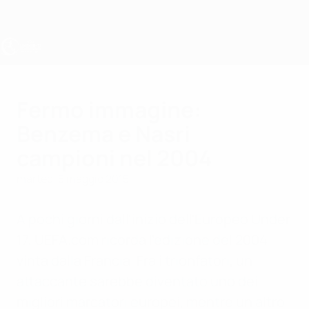
Passa
al
contenuto
principale
UEFA Under 17
Fermo immagine:
Benzema e Nasri
campioni nel 2004
martedì 5 maggio 2015
A pochi giorni dall'inizio dell'Europeo Under
17, UEFA.com ricorda l'edizione del 2004
vinta dalla Francia. Fra i trionfatori, un
attaccante sarebbe diventato uno dei
migliori marcatori europei, mentre un altro