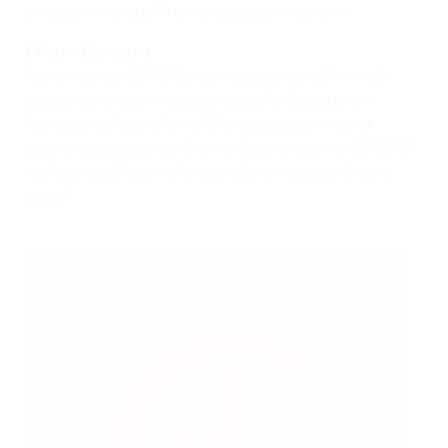
avrebbe vinto due Premier League in tre anni.
1. Karim Benzema
Nel torneo del 2004, Benzema gioca solo 21 minuti,
segnando un gol in due partite della fase a gironi.
Nonostante l'esordio nell'Olympique Lyonnais la
stagione successiva, diventa titolare solo nel 2006/07,
realizzando 37 gol nelle due edizioni seguenti della
Ligue 1.