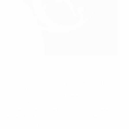
Benzema con il trofeo l'anno scorso
©AFP/Getty Images
Dopo aver vinto quattro campionati, e a soli 21 anni,
nell'estate 2009 l'attaccante passa al
Real Madrid CF
per 35 milioni di euro
. Con le merengues vince un
campionato e la
UEFA Champions League 2013/14
,
mettendo a segno oltre 100 gol. Con un'altra rete,
entrerà fra i 10 migliori marcatori di tutti i tempi in
Coppa dei Campioni.