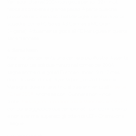
Yahiaoui, che nel 2004 non gioca per soli 22 minuti,
fatica a compiere il grande passo. A parte qualche
presenza da subentrato nel Marsiglia, cambia diverse
squadre, come FC Istres, AS Cannes e MC Oran
(Algeria). Attualmente gioca all'FC Martigues in quarta
serie francese.
4. Samir Nasri
Nasri ha decisamente una carriera più illustre. Assente
dai campi per soli due minuti nel torneo del 2004,
segna anche due gol all'Europeo Under 19 di 12 mesi
dopo. A livello di club diventa ben presto titolare al
Marsiglia, dove rimane fino al trasferimento all'
Arsenal
FC nel 2008
. Anche se con i Gunners non vince
trofei,
tre stagioni dopo approda al Manchester City FC
,
con cui si aggiudica due campionati. L'unico rimpianto
è non aver mai superato gli ottavi di UEFA Champions
League.
Contenuti simili...