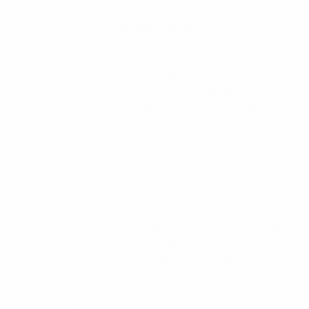
Fermo immagine: Trezeguet a segno a Madrid
Fermo immagine: i campioni del Chelsea dieci anni
dopo
Fermo immagine: il Benfica batte il Porto di Mourinho
Fermo immagine: il Monaco batte il Real dei Galacticos
Fermo immagine: il Barcellona zittisce il Bernabéu
Fermo immagine: la standing ovation dell'Old Trafford
per Ronaldo
Fermo immagine: gli eroi della finale di Istanbul
Fermo immagine: la Juve elimina il Werder
Fermo immagine: il gol scudetto di Batistuta
Fermo immagine: l'Ajax ribalta il 3-1 dell'andata
Fermo immagine: l'Italia raggiunge la finale mondiale
Fermo immagine: il 1989 e il Napoli di Maradona
Fermo immagine: il Paris supera l'invincibile Barcellona