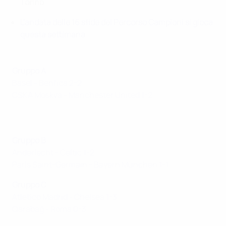
Torino
L'andata delle 16 sfide del Percorso Campioni si gioca
questa settimana
Gruppo A
Basel - Benfica 2-2
CSKA Moskva - Manchester United 1-2
Gruppo B
Anderlecht - Celtic 1-2
Paris Saint-Germain - Bayern München 1-1
Gruppo C
Atletico Madrid - Chelsea 1-3
Qarabağ - Roma 0-3