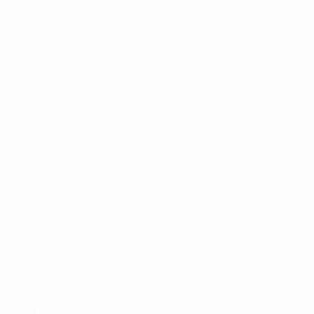
Gruppo D
Juventus - Olympiacos 3-1
Sporting CP - Barcelona 0-1
I risultati di martedì
Gruppo E
:
Sevilla - Maribor 1-0
,
Spartak Moskva -
Liverpool 2-1
Gruppo F
:
Manchester City - Shakhtar Donetsk 3-1
,
Napoli - Feynoord 2-2
Gruppo G
:
Beşiktaş - Leipzig 1-1
,
Monaco - Porto 3-2
Gruppo H
:
APOEL - Tottenham Hotspur 1-0
,
Borussia
Dortmund - Real Madrid 5-3
© 1998-2026 UEFA. All rights reserved.
Ultimo aggiornamento: mercoledì 27 settembre 2017
Scelti per te