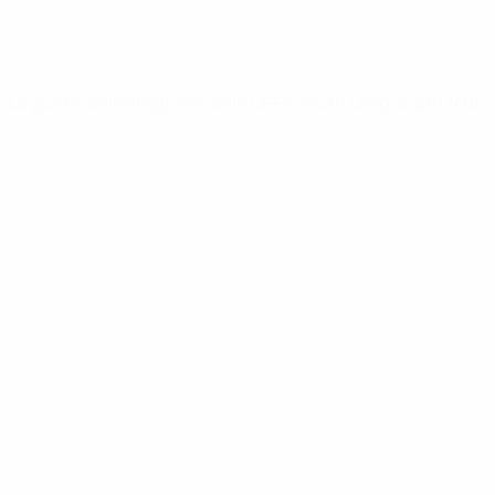
La guida della stagione della UEFA Youth League 2017/18
UEFA Youth League
Video
Storia
Notizie
Dettagli
SITI
NETWORK
UEFA
UEFA.com
Fondazione
UEFA