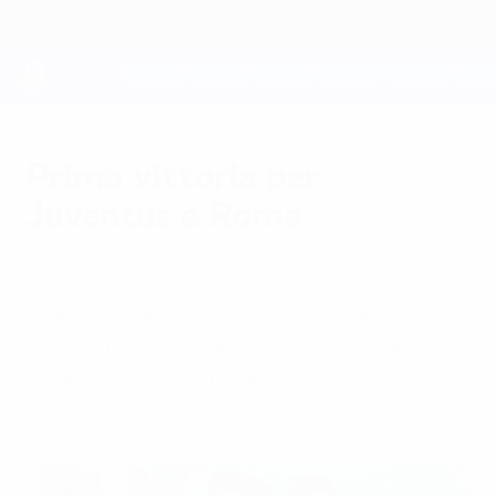
Passa
al
contenuto
principale
UEFA Youth League
Prima vittoria per
Juventus e Roma
mercoledì 27 settembre 2017
Chelsea, Manchester United e Barcellona
rimangono a punteggio pieno dopo le gare
di mercoledì, mentre Juventus e Roma
ottengono il primo successo stagionale.