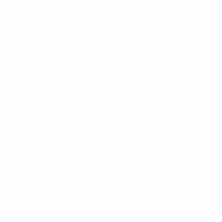
Notizie
Dettagli
SITI
NETWORK
UEFA
UEFA.com
Fondazione
UEFA
CAMBIA LINGUA
Italiano
English
Français
Deutsch
Русский
Español
Italiano
Português
Privacy
Termini e condizioni
Politica sui cookie
Impostazioni Privacy