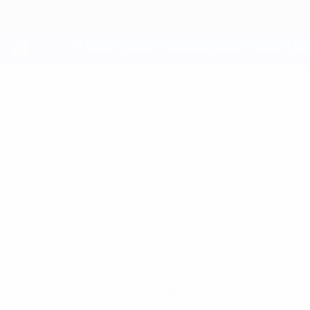
Passa
al
contenuto
principale
UEFA Youth League
KĀRLIS
Kārlis Anmanis Stat.
ANMANIS
Jelgava
Sommario
Nessun dato disponibile per questo giocatore