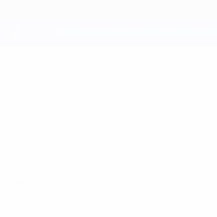
Passa
al
contenuto
principale
UEFA Youth League
ARSENII
Arsenii Fedorenko Stat.
FEDORENKO
Dynamo Kyiv
Sommario
Nessun dato disponibile per questo giocatore