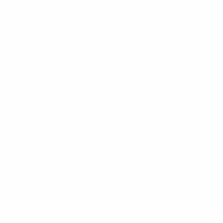
Notizie
Dettagli
SITI
NETWORK
UEFA
UEFA.com
Fondazione
UEFA
CAMBIA LINGUA
Italiano
English
Français
Deutsch
Русский
Español
Italiano
Português
Privacy
Termini e condizioni
Politica sui cookie
Impostazioni Privacy