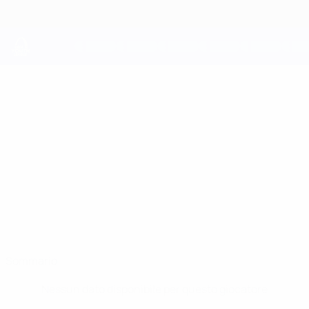
Passa
al
contenuto
principale
UEFA Youth League
EMIL
Emil Hansen Strømø Stat.
HANSEN STRØMØ
Brann
Sommario
Nessun dato disponibile per questo giocatore