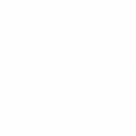
Notizie
Dettagli
SITI
NETWORK
UEFA
UEFA.com
Fondazione
UEFA
CAMBIA LINGUA
Italiano
English
Français
Deutsch
Русский
Español
Italiano
Português
Privacy
Termini e condizioni
Politica sui cookie
Impostazioni Privacy