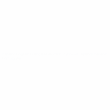
Notizie
Dettagli
SITI
NETWORK
UEFA
UEFA.com
Fondazione
UEFA
CAMBIA LINGUA
Italiano
English
Français
Deutsch
Русский
Español
Italiano
Português
Privacy
Termini e condizioni
Politica sui cookie
Impostazioni Privacy