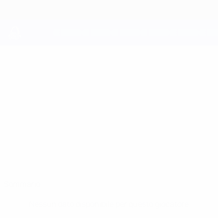
Passa
al
contenuto
principale
UEFA Youth League
SALVATORE
Salvatore Cianciulli Stat.
CIANCIULLI
Fiorentina
Sommario
Nessun dato disponibile per questo giocatore