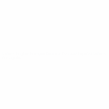
Notizie
Dettagli
SITI
NETWORK
UEFA
UEFA.com
Fondazione
UEFA
CAMBIA LINGUA
Italiano
English
Français
Deutsch
Русский
Español
Italiano
Português
Privacy
Termini e condizioni
Politica sui cookie
Impostazioni Privacy