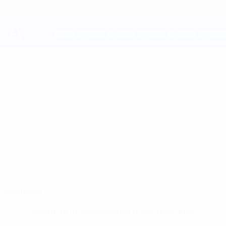
Passa
al
contenuto
principale
UEFA Youth League
JAKOB
Jakob Strand Stat.
STRAND
Bodø/Glimt
Sommario
Nessun dato disponibile per questo giocatore