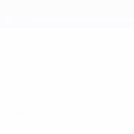
Passa
al
contenuto
principale
UEFA Youth League
HADYN
Hadyn Murray-Holme Stat.
MURRAY-HOLME
Liverpool
Sommario
Nessun dato disponibile per questo giocatore