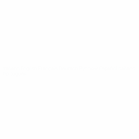
Notizie
Dettagli
SITI
NETWORK
UEFA
UEFA.com
Fondazione
UEFA
CAMBIA LINGUA
Italiano
English
Français
Deutsch
Русский
Español
Italiano
Português
Privacy
Termini e condizioni
Politica sui cookie
Impostazioni Privacy