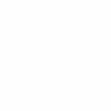
Notizie
Dettagli
SITI
NETWORK
UEFA
UEFA.com
Fondazione
UEFA
CAMBIA LINGUA
Italiano
English
Français
Deutsch
Русский
Español
Italiano
Português
Privacy
Termini e condizioni
Politica sui cookie
Impostazioni Privacy