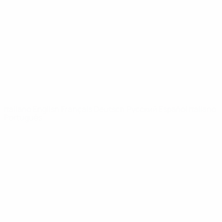
Notizie
Dettagli
SITI
NETWORK
UEFA
UEFA.com
Fondazione
UEFA
CAMBIA LINGUA
Italiano
English
Français
Deutsch
Русский
Español
Italiano
Português
Privacy
Termini e condizioni
Politica sui cookie
Impostazioni Privacy