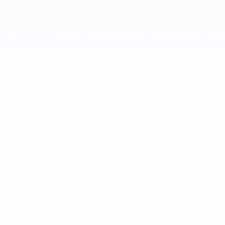
Passa
al
contenuto
principale
UEFA Youth League
JESHURUN
Jeshurun Simeon Stat.
SIMEON
Ajax
Paesi Bassi
Sommario
Nessun dato disponibile per questo giocatore