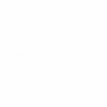
Notizie
Dettagli
SITI
NETWORK
UEFA
UEFA.com
Fondazione
UEFA
CAMBIA LINGUA
Italiano
English
Français
Deutsch
Русский
Español
Italiano
Português
Privacy
Termini e condizioni
Politica sui cookie
Impostazioni Privacy