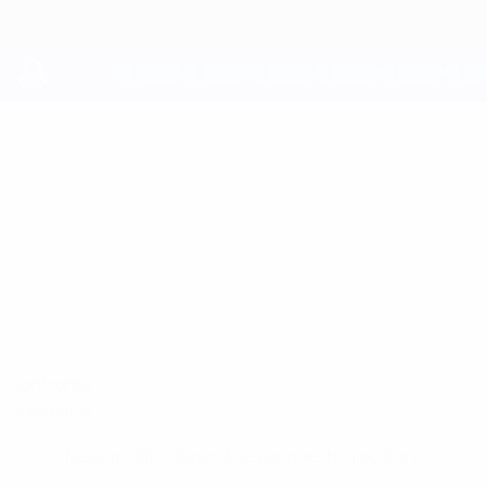
Passa
al
contenuto
principale
UEFA Youth League
MICHAEL
Michael Matosevic Stat.
MATOSEVIC
Bayern München
Austria
Confronta
Sommario
Nessun dato disponibile per questo giocatore