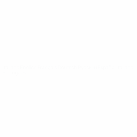
Notizie
Dettagli
SITI
NETWORK
UEFA
UEFA.com
Fondazione
UEFA
CAMBIA LINGUA
Italiano
English
Français
Deutsch
Русский
Español
Italiano
Português
Privacy
Termini e condizioni
Politica sui cookie
Impostazioni Privacy