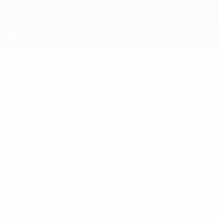
Passa
al
contenuto
principale
UEFA Youth League
CHRIS AARON
Chris Aaron Afanou Stat.
AFANOU
Bayern München
Sommario
Nessun dato disponibile per questo giocatore