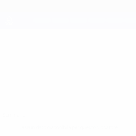
Passa
al
contenuto
principale
UEFA Youth League
ADRIÁN
Adrián Martínez Stat.
MARTÍNEZ
Atleti
Sommario
Nessun dato disponibile per questo giocatore