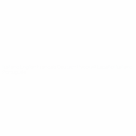
Notizie
Dettagli
SITI
NETWORK
UEFA
UEFA.com
Fondazione
UEFA
CAMBIA LINGUA
Italiano
English
Français
Deutsch
Русский
Español
Italiano
Português
Privacy
Termini e condizioni
Politica sui cookie
Impostazioni Privacy