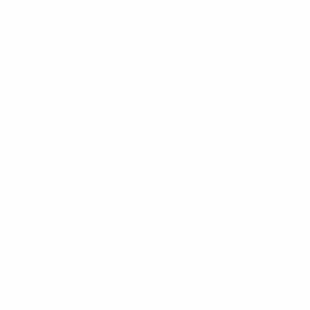
Notizie
Dettagli
SITI
NETWORK
UEFA
UEFA.com
Fondazione
UEFA
CAMBIA LINGUA
Italiano
English
Français
Deutsch
Русский
Español
Italiano
Português
Privacy
Termini e condizioni
Politica sui cookie
Impostazioni Privacy