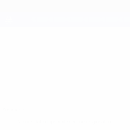
Passa
al
contenuto
principale
UEFA Youth League
ANDER EZPELETA
Ander Ezpeleta Stat.
Athletic Club
Sommario
Nessun dato disponibile per questo giocatore