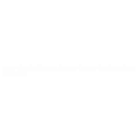
Notizie
Dettagli
SITI
NETWORK
UEFA
UEFA.com
Fondazione
UEFA
CAMBIA LINGUA
Italiano
English
Français
Deutsch
Русский
Español
Italiano
Português
Privacy
Termini e condizioni
Politica sui cookie
Impostazioni Privacy