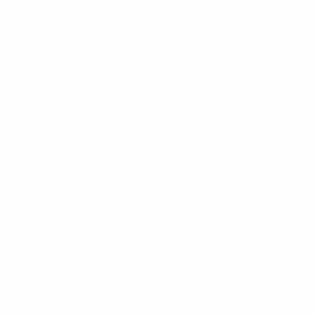
Notizie
Dettagli
SITI
NETWORK
UEFA
UEFA.com
Fondazione
UEFA
CAMBIA LINGUA
Italiano
English
Français
Deutsch
Русский
Español
Italiano
Português
Privacy
Termini e condizioni
Politica sui cookie
Impostazioni Privacy