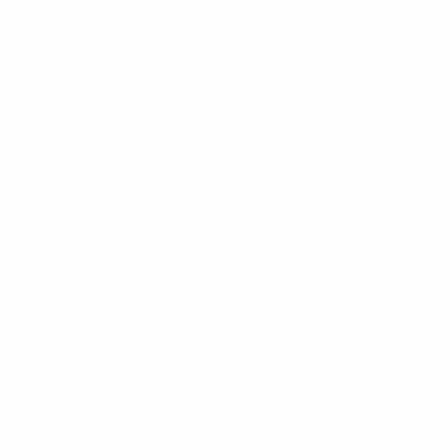
Passa
al
contenuto
principale
UEFA Youth League
PETAR
Petar Jašović Stat.
JAŠOVIĆ
Budućnost
Montenegro
Sommario
Nessun dato disponibile per questo giocatore