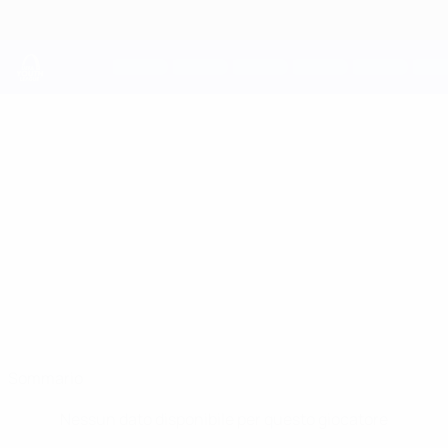
Passa
al
contenuto
principale
UEFA Youth League
RASHAD
Rashad Gulushov Stat.
GULUSHOV
Sabah
Azerbaigian
Sommario
Nessun dato disponibile per questo giocatore