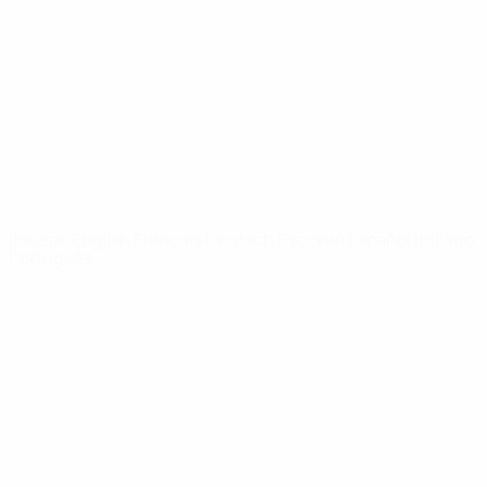
Notizie
Dettagli
SITI
NETWORK
UEFA
UEFA.com
Fondazione
UEFA
CAMBIA LINGUA
Italiano
English
Français
Deutsch
Русский
Español
Italiano
Português
Privacy
Termini e condizioni
Politica sui cookie
Impostazioni Privacy