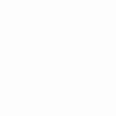
Notizie
Dettagli
SITI
NETWORK
UEFA
UEFA.com
Fondazione
UEFA
CAMBIA LINGUA
Italiano
English
Français
Deutsch
Русский
Español
Italiano
Português
Privacy
Termini e condizioni
Politica sui cookie
Impostazioni Privacy