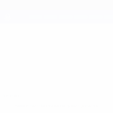
Passa
al
contenuto
principale
UEFA Youth League
LEWIS
Lewis Gillie Stat.
GILLIE
Hibernian
Scozia
Sommario
Nessun dato disponibile per questo giocatore