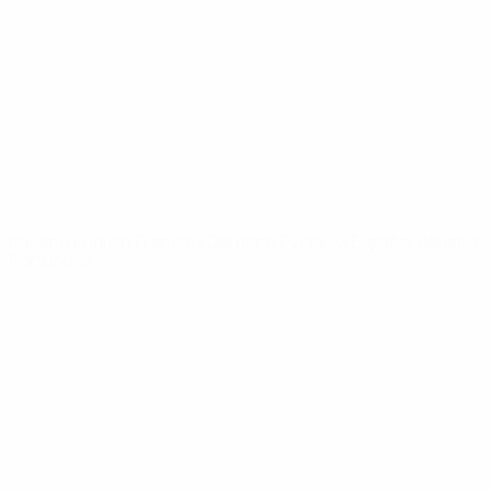
Notizie
Dettagli
SITI
NETWORK
UEFA
UEFA.com
Fondazione
UEFA
CAMBIA LINGUA
Italiano
English
Français
Deutsch
Русский
Español
Italiano
Português
Privacy
Termini e condizioni
Politica sui cookie
Impostazioni Privacy