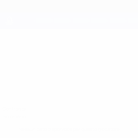
Passa
al
contenuto
principale
UEFA Youth League
CALVIN
Calvin Diakite Stat.
DIAKITE
Chelsea
Inghilterra
Confronta
Sommario
Nessun dato disponibile per questo giocatore