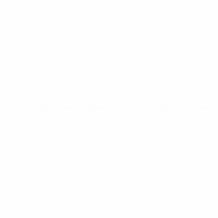
Notizie
Dettagli
SITI
NETWORK
UEFA
UEFA.com
Fondazione
UEFA
CAMBIA LINGUA
Italiano
English
Français
Deutsch
Русский
Español
Italiano
Português
Privacy
Termini e condizioni
Politica sui cookie
Impostazioni Privacy