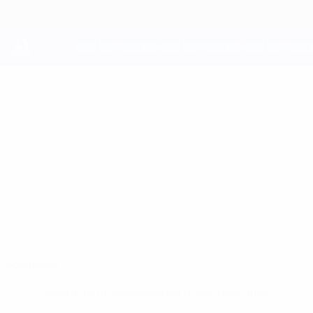
Passa
al
contenuto
principale
UEFA Youth League
ALLEN
Allen Lambe Stat.
LAMBE
Bayern München
Sommario
Nessun dato disponibile per questo giocatore