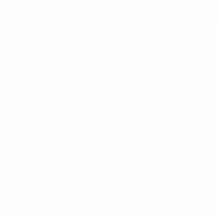
Passa
al
contenuto
principale
UEFA Youth League
EBU BEKIR
Ebu Bekir Is Stat.
IS
Frankfurt
Germania
Sommario
Nessun dato disponibile per questo giocatore