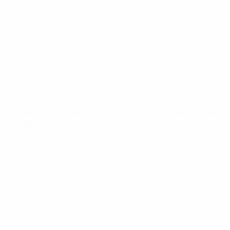
Notizie
Dettagli
SITI
NETWORK
UEFA
UEFA.com
Fondazione
UEFA
CAMBIA LINGUA
Italiano
English
Français
Deutsch
Русский
Español
Italiano
Português
Privacy
Termini e condizioni
Politica sui cookie
Impostazioni Privacy