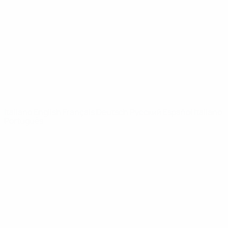
Notizie
Dettagli
SITI
NETWORK
UEFA
UEFA.com
Fondazione
UEFA
CAMBIA LINGUA
Italiano
English
Français
Deutsch
Русский
Español
Italiano
Português
Privacy
Termini e condizioni
Politica sui cookie
Impostazioni Privacy