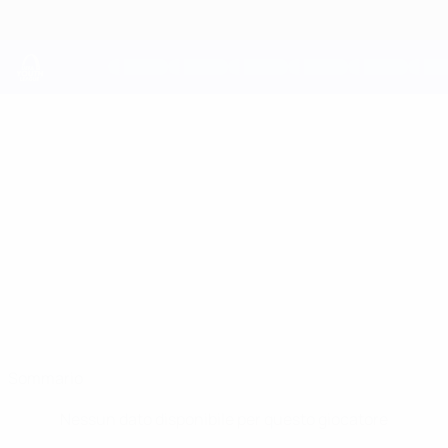
Passa
al
contenuto
principale
UEFA Youth League
JESBER
Jesber Berg Hanssen Stat.
BERG HANSSEN
Bodø/Glimt
Sommario
Nessun dato disponibile per questo giocatore