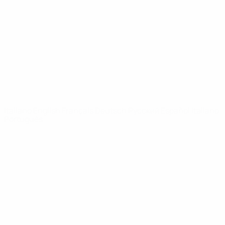
Notizie
Dettagli
SITI
NETWORK
UEFA
UEFA.com
Fondazione
UEFA
CAMBIA LINGUA
Italiano
English
Français
Deutsch
Русский
Español
Italiano
Português
Privacy
Termini e condizioni
Politica sui cookie
Impostazioni Privacy