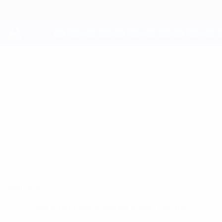
Passa
al
contenuto
principale
UEFA Youth League
OLIVER
Oliver O'Connor Stat.
O'CONNOR
Liverpool
Sommario
Nessun dato disponibile per questo giocatore