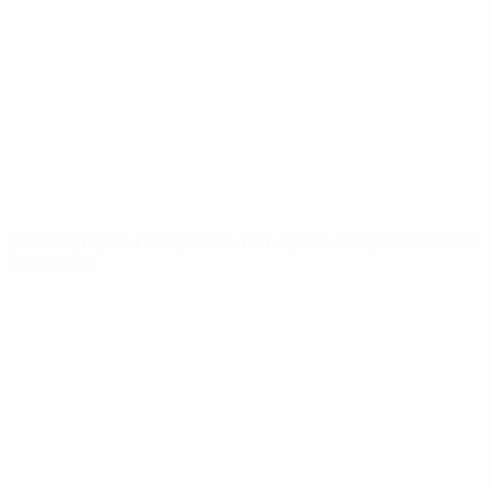
Notizie
Dettagli
SITI
NETWORK
UEFA
UEFA.com
Fondazione
UEFA
CAMBIA LINGUA
Italiano
English
Français
Deutsch
Русский
Español
Italiano
Português
Privacy
Termini e condizioni
Politica sui cookie
Impostazioni Privacy