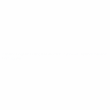
Notizie
Dettagli
SITI
NETWORK
UEFA
UEFA.com
Fondazione
UEFA
CAMBIA LINGUA
Italiano
English
Français
Deutsch
Русский
Español
Italiano
Português
Privacy
Termini e condizioni
Politica sui cookie
Impostazioni Privacy