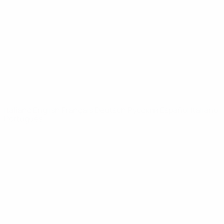
Notizie
Dettagli
SITI
NETWORK
UEFA
UEFA.com
Fondazione
UEFA
CAMBIA LINGUA
Italiano
English
Français
Deutsch
Русский
Español
Italiano
Português
Privacy
Termini e condizioni
Politica sui cookie
Impostazioni Privacy