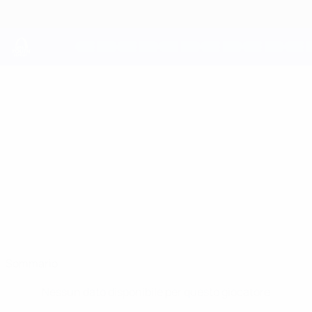
Passa
al
contenuto
principale
UEFA Youth League
GUIDO
Guido Della Rovere Stat.
DELLA ROVERE
Bayern München
Sommario
Nessun dato disponibile per questo giocatore