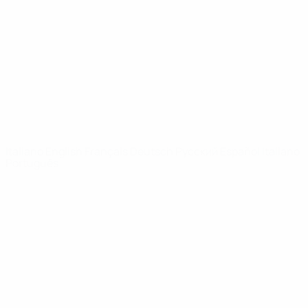
Notizie
Dettagli
SITI
NETWORK
UEFA
UEFA.com
Fondazione
UEFA
CAMBIA LINGUA
Italiano
English
Français
Deutsch
Русский
Español
Italiano
Português
Privacy
Termini e condizioni
Politica sui cookie
Impostazioni Privacy