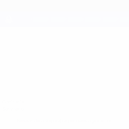
Passa
al
contenuto
principale
UEFA Youth League
FELIPE
Felipe Chavez Stat.
CHAVEZ
Bayern München
Confronta
Sommario
Nessun dato disponibile per questo giocatore