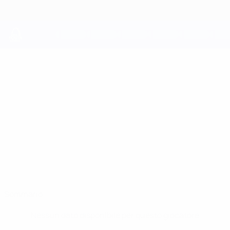
Passa
al
contenuto
principale
UEFA Youth League
DIEGO SANCHO
Diego Sancho Stat.
Atleti
Sommario
Nessun dato disponibile per questo giocatore