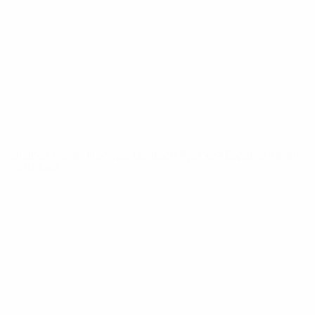
Notizie
Dettagli
SITI
NETWORK
UEFA
UEFA.com
Fondazione
UEFA
CAMBIA LINGUA
Italiano
English
Français
Deutsch
Русский
Español
Italiano
Português
Privacy
Termini e condizioni
Politica sui cookie
Impostazioni Privacy